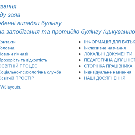
ування
ду заяв
денні випадки булінгу
а запобігання та протидію булінгу (цькуванню)
Контакти
ІНФОРМАЦІЯ ДЛЯ БАТЬК
Головна
Інклюзивне навчання
Новини гімназії
ЛОКАЛЬНІ ДОКУМЕНТИ
Прозорість та відкритість
ПЕДАГОГІЧНА ДІЯЛЬНІС
ОСВІТНІЙ ПРОЦЕС
СТОРІНКА ПРАЦІВНИКА
Соціально-психологічна служба
Індивідуальне навчання
Освітній ПРОСТІР
НАШІ ДОСЯГНЕННЯ
y
W3layouts.